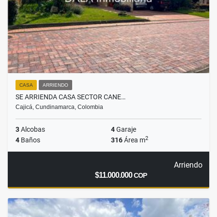
CASA
ARRIENDO
SE ARRIENDA CASA SECTOR CANE…
Cajicá, Cundinamarca, Colombia
3
Alcobas
4
Garaje
2
4
Baños
316
Área m
Arriendo
$11.000.000
COP