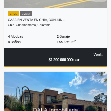
CASA
VENTA
CASA EN VENTA EN CHÍA, CONJUN…
Chia, Cundinamarca, Colombia
4
Alcobas
2
Garaje
2
4
Baños
165
Área m
Venta
$1.290.000.000
COP