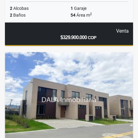
2
Alcobas
1
Garaje
2
2
Baños
54
Área m
Venta
$329.900.000
COP