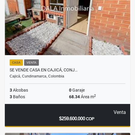
CASA
VENTA
SE VENDE CASA EN CAJICÁ, CONJ…
Cajicá, Cundinamarca, Colombia
3
Alcobas
0
Garaje
2
3
Baños
68.34
Área m
Venta
$259.600.000
COP