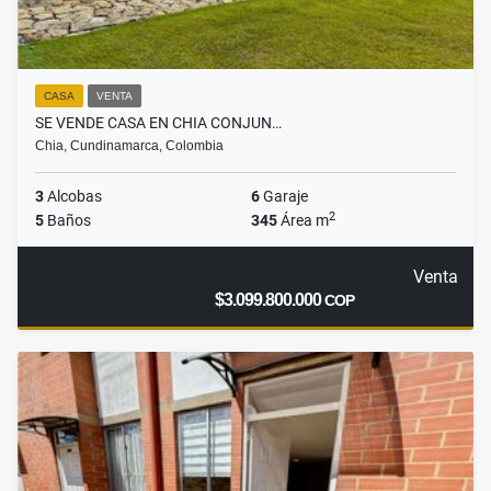
CASA
VENTA
SE VENDE CASA EN CHIA CONJUN…
Chia, Cundinamarca, Colombia
3
Alcobas
6
Garaje
2
5
Baños
345
Área m
Venta
$3.099.800.000
COP