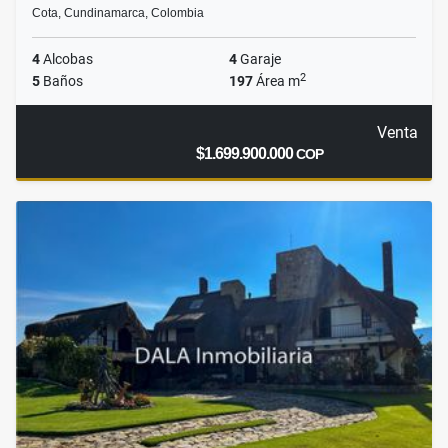
Cota, Cundinamarca, Colombia
4
Alcobas
4
Garaje
2
5
Baños
197
Área m
Venta
$1.699.900.000
COP