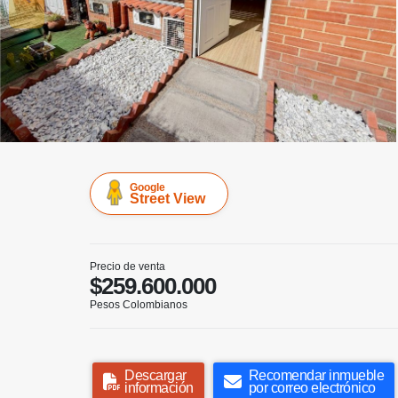
Google
Street View
Precio de venta
$259.600.000
Pesos Colombianos
Descargar
Recomendar inmueble
información
por correo electrónico