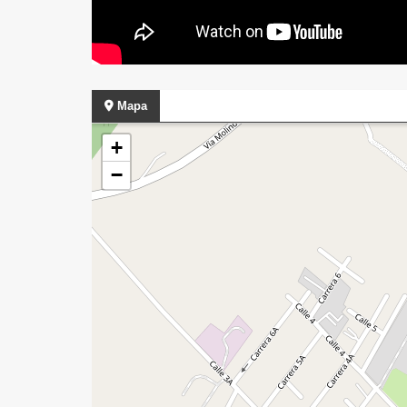
Mapa
+
−