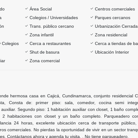
ado
Área Social
Centros comerciales
a
Colegios / Universidades
Parques cercanos
ón
Trans. público cercano
Urbanización Cerrada
Zona infantil
Zona residencial
y Colegios
Cerca a restaurantes
Cerca a tiendas de ba
Shut de basura
Ubicación Interior
iar
Zona comercial
ende hermosa casa en Cajicá, Cundinamarca, conjunto residencial C
sta, Consta de: primer piso: sala, comedor, cocina semi integr
auxiliar. Segundo piso: 1 habitación auxiliar con closet, 1 baño compl
: 2 habitaciones con closet y un baño completo. Parqueadero co
ilancia 24 horas, excelente ubicación cerca de transporte público, 
ros comerciales. No pierdas la oportunidad de vivir en un sector tranq
s. Contáctanos ahora y agenda tu visita. . No tiene parqueadero.