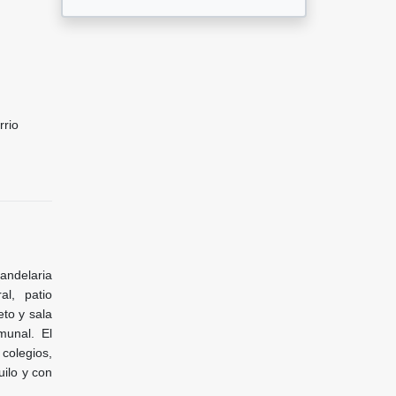
rrio
andelaria
al, patio
eto y sala
munal. El
colegios,
uilo y con