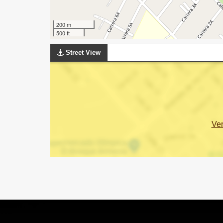
200 m
500 ft
Street View
Ve