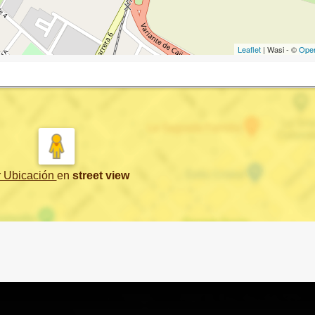
Leaflet
| Wasi - ©
Ope
r Ubicación
en
street view