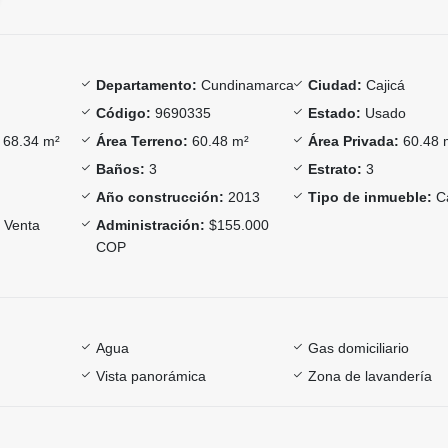
Departamento:
Cundinamarca
Ciudad:
Cajicá
Código:
9690335
Estado:
Usado
68.34 m²
Área Terreno:
60.48 m²
Área Privada:
60.48 
Baños:
3
Estrato:
3
Año construcción:
2013
Tipo de inmueble:
C
Venta
Administración:
$155.000
COP
Agua
Gas domiciliario
Vista panorámica
Zona de lavandería