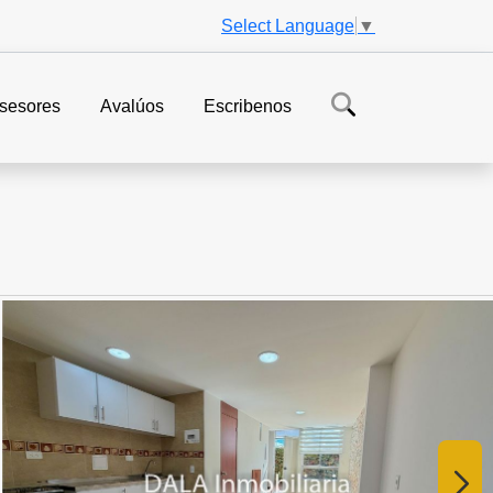
Select Language
▼
sesores
Avalúos
Escribenos