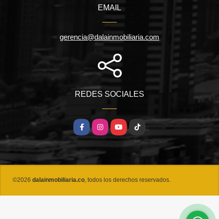
EMAIL
gerencia@dalainmobiliaria.com
REDES SOCIALES
Facebook
Instagram
YouTube
TikTok
©2026
dalainmobiliaria.co
, todos los derechos reservados.