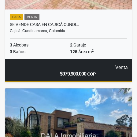
CASA
VENTA
SE VENDE CASA EN CAJICÁ CUNDI…
Cajicá, Cundinamarca, Colombia
3
Alcobas
2
Garaje
2
3
Baños
125
Área m
Venta
$979.900.000
COP