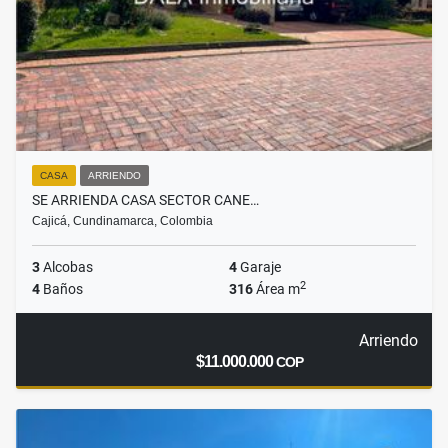
CASA
ARRIENDO
SE ARRIENDA CASA SECTOR CANE…
Cajicá, Cundinamarca, Colombia
3
Alcobas
4
Garaje
2
4
Baños
316
Área m
Arriendo
$11.000.000
COP