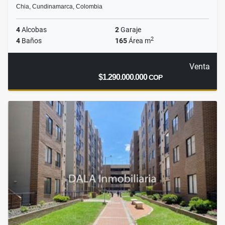
Chia, Cundinamarca, Colombia
4
Alcobas
2
Garaje
2
4
Baños
165
Área m
Venta
$1.290.000.000
COP