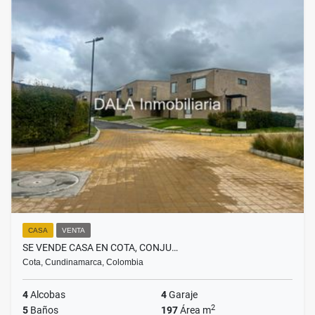
CASA
VENTA
SE VENDE CASA EN COTA, CONJU…
Cota, Cundinamarca, Colombia
4
Alcobas
4
Garaje
2
5
Baños
197
Área m