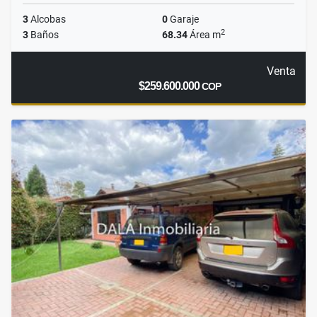
3
Alcobas
0
Garaje
2
3
Baños
68.34
Área m
Venta
$259.600.000
COP