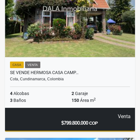
CASA
VENTA
SE VENDE HERMOSA CASA CAMP…
Cota, Cundinamarca, Colombia
4
Alcobas
2
Garaje
2
3
Baños
150
Área m
Venta
$799.800.000
COP