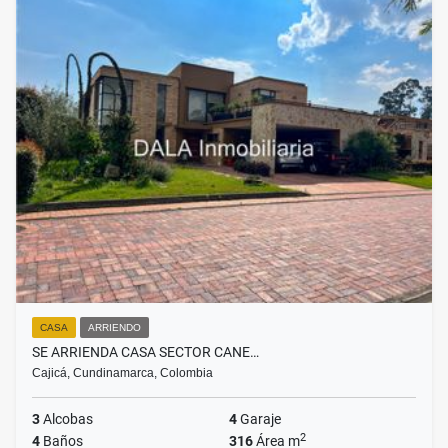
CASA
ARRIENDO
SE ARRIENDA CASA SECTOR CANE…
Cajicá, Cundinamarca, Colombia
3
Alcobas
4
Garaje
2
4
Baños
316
Área m