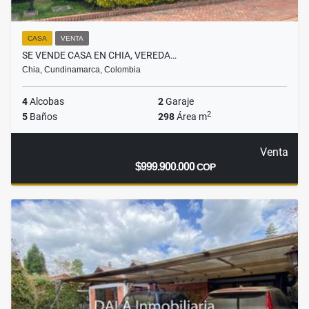
CASA
VENTA
SE VENDE CASA EN CHIA, VEREDA…
Chia, Cundinamarca, Colombia
4
Alcobas
2
Garaje
2
5
Baños
298
Área m
Venta
$999.900.000
COP