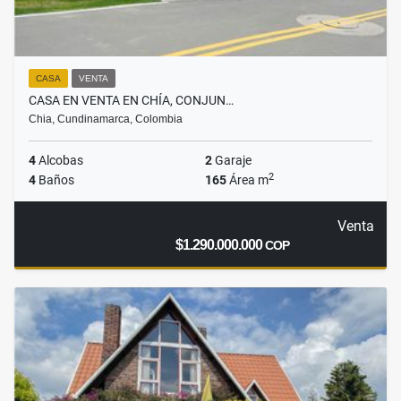
CASA
VENTA
CASA EN VENTA EN CHÍA, CONJUN…
Chia, Cundinamarca, Colombia
4
Alcobas
2
Garaje
2
4
Baños
165
Área m
Venta
$1.290.000.000
COP