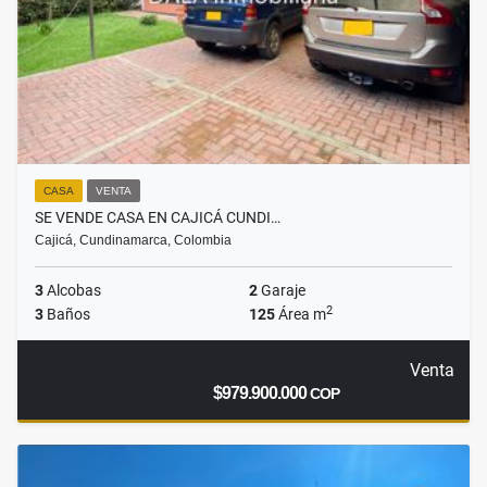
CASA
VENTA
SE VENDE CASA EN CAJICÁ CUNDI…
Cajicá, Cundinamarca, Colombia
3
Alcobas
2
Garaje
2
3
Baños
125
Área m
Venta
$979.900.000
COP