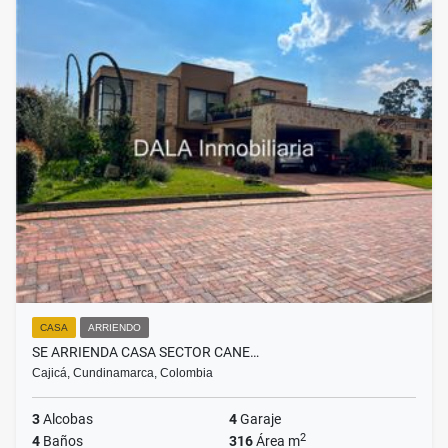
CASA
ARRIENDO
SE ARRIENDA CASA SECTOR CANE…
Cajicá, Cundinamarca, Colombia
3
Alcobas
4
Garaje
2
4
Baños
316
Área m