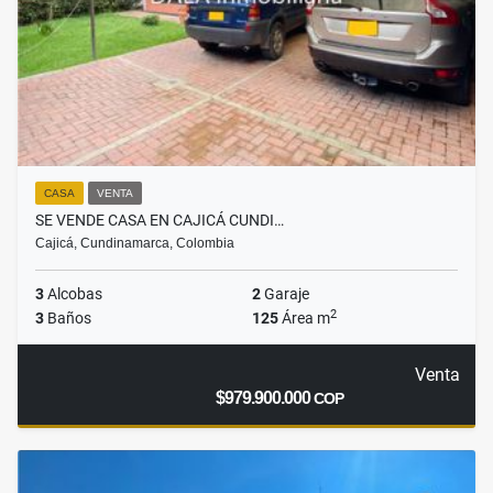
CASA
VENTA
SE VENDE CASA EN CAJICÁ CUNDI…
Cajicá, Cundinamarca, Colombia
3
Alcobas
2
Garaje
2
3
Baños
125
Área m
Venta
$979.900.000
COP