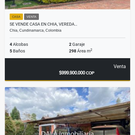
CASA
VENTA
SE VENDE CASA EN CHIA, VEREDA…
Chia, Cundinamarca, Colombia
4
Alcobas
2
Garaje
2
5
Baños
298
Área m
Venta
$999.900.000
COP