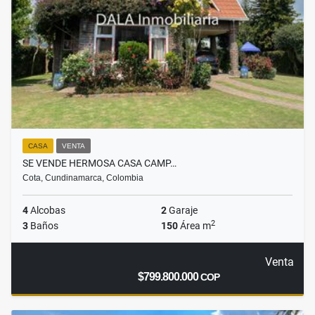
CASA
VENTA
SE VENDE HERMOSA CASA CAMP…
Cota, Cundinamarca, Colombia
4
Alcobas
2
Garaje
2
3
Baños
150
Área m
Venta
$799.800.000
COP