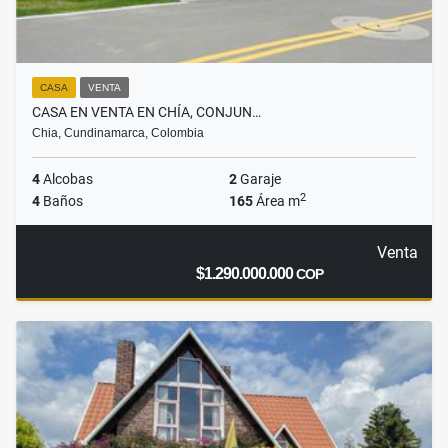
CASA
VENTA
CASA EN VENTA EN CHÍA, CONJUN…
Chia, Cundinamarca, Colombia
4
Alcobas
2
Garaje
2
4
Baños
165
Área m
Venta
$1.290.000.000
COP