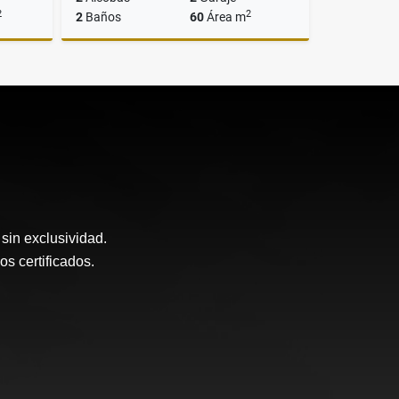
2
2
2
Baños
60
Área m
Venta
Venta
$339.900.000
sin exclusividad.
 certificados.