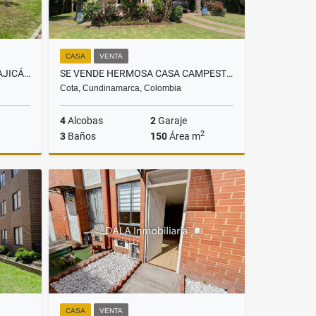
CASA
VENTA
APARTAMENTO EN VENTA EN CAJICÁ RESERVA DEL LAGO. INMOBILIARIAS CAJICÁ
SE VENDE HERMOSA CASA CAMPESTRE EN COTA. INMOBILIARIAS COTA
Cota, Cundinamarca, Colombia
4
Alcobas
2
Garaje
2
3
Baños
150
Área m
Venta
Venta
$799.800.000
CASA
VENTA