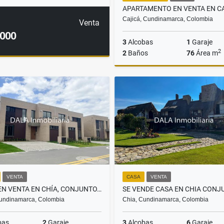
Cajicá, Cundinamarca, Colombia
Venta
.000
3
Alcobas
1
Garaje
2
2
Baños
76
Área m
$389.900.000
VENTA
CASA
VENTA
CASA EN VENTA EN CHÍA, CONJUNTO, HACIENDA SAMARIA, INMOBILIARIAS CHÍA
undinamarca, Colombia
Chia, Cundinamarca, Colombia
bas
2
Garaje
3
Alcobas
6
Garaje