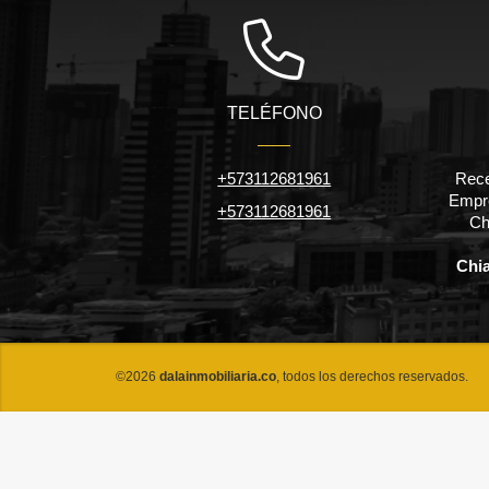
TELÉFONO
+573112681961
Rece
Empre
+573112681961
Ch
Chi
©2026
dalainmobiliaria.co
, todos los derechos reservados.