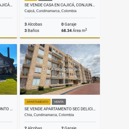
APARTAMENTO EN VENTA EN CAJICÁ CENTRO. INMOBILIARIAS CAJICÁ
SE VENDE CASA EN CAJICÁ, CONJUNTO CANDELARIA 1
Cajicá, Cundinamarca, Colombia
3
Alcobas
0
Garaje
2
3
Baños
68.34
Área m
Venta
Venta
$259.600.000
APARTAMENTO
VENTA
SE VENDE CASA EN CHIA CONJUNTO GRANJAS DE LA BALSA, INMOBILIARIAS CHÍA
SE VENDE APARTAMENTO SEC DELICIAS EN CHIA. INMOBILIARIAS CHÍA
Chia, Cundinamarca, Colombia
2
Alcobas
2
Garaje