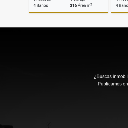
2
4
Baños
316
Área m
4
Baño
Arriendo
$11.000.000
¿Buscas inmobili
Publicamos en