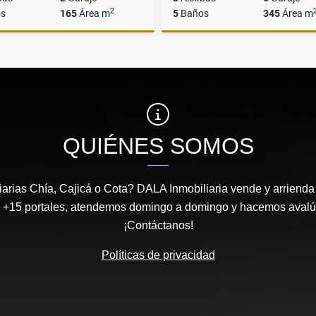
2
s
165
Área m
5
Baños
345
Área m
Venta
$1.290.000.000
$3.099.800.000
QUIÉNES SOMOS
arias Chía, Cajicá o Cota? DALA Inmobiliaria vende y arrienda 
 +15 portales, atendemos domingo a domingo y hacemos avalúos
¡Contáctanos!
Políticas de privacidad