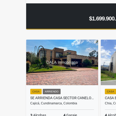
$1.699.900
CASA
ARRIENDO
CASA
SE ARRIENDA CASA SECTOR CANELON EN CAJICA
Cajicá, Cundinamarca, Colombia
Chia, C
3
Alcobas
4
Garaje
4
Alco