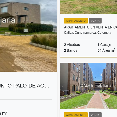
APARTAMENTO
VENTA
Cajicá, Cundinamarca, Colombia
2
Alcobas
1
Garaje
2
2
Baños
54
Área m
$329.900.000
UNTO PALO DE AG…
2
a m
APARTAMENTO
VENTA