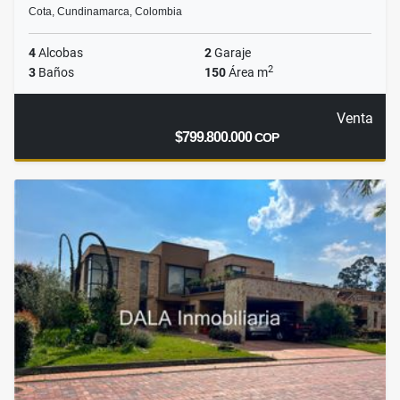
Cota, Cundinamarca, Colombia
4
Alcobas
2
Garaje
2
3
Baños
150
Área m
Venta
$799.800.000
COP