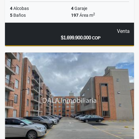
4
Alcobas
4
Garaje
2
5
Baños
197
Área m
Venta
$1.699.900.000
COP