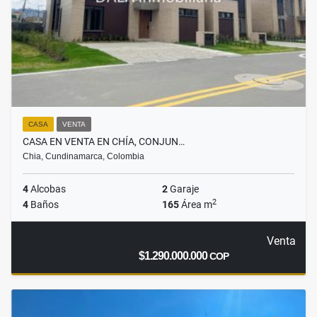
CASA
VENTA
CASA EN VENTA EN CHÍA, CONJUN…
Chia, Cundinamarca, Colombia
4
Alcobas
2
Garaje
2
4
Baños
165
Área m
Venta
$1.290.000.000
COP