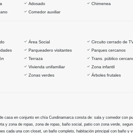
ía
Adosado
Chimenea
cano
Comedor auxiliar
ado
Área Social
Circuito cerrado de T
sidades
Parqueadero visitantes
Parques cercanos
ón
Terraza
Trans. público cercan
Vivienda unifamiliar
Zona infantil
Zonas verdes
Árboles frutales
de casa en conjunto en chía Cundinamarca consta de: sala y comedor con p
ta y zona de ropas, zona de ropas, baño social, patio con zona verde, segun
nes cada una con closet, un baño completo, habitación principal con baño y ve