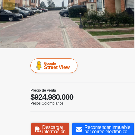
Google
Street View
Precio de venta
$924.980.000
Pesos Colombianos
Descargar
Recomendar inmueble
información
por correo electrónico