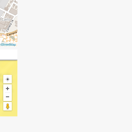
nStreetMap