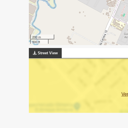
200 m
500 ft
Street View
Ve