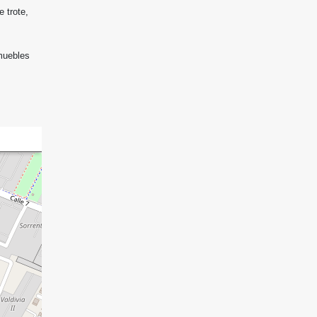
 trote,
muebles