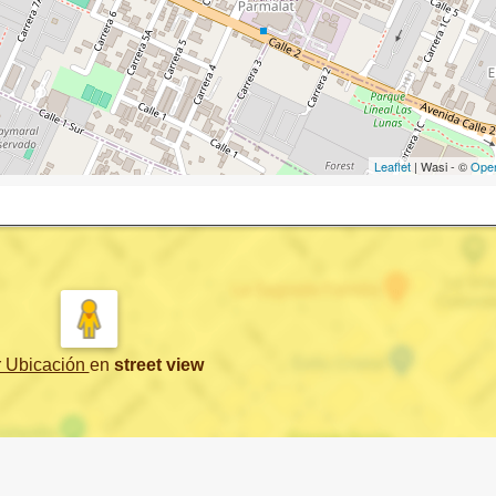
Leaflet
| Wasi - ©
Ope
r Ubicación
en
street view