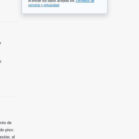
Al enviar tus datos aceptas los
Términos de
servicio y privacidad
V
o
unto de
do piso:
stier, el