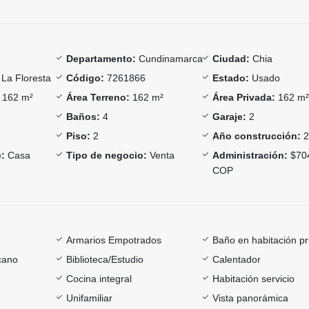
Departamento:
Cundinamarca
Ciudad:
Chia
La Floresta
Código:
7261866
Estado:
Usado
162 m²
Área Terreno:
162 m²
Área Privada:
162 m
Baños:
4
Garaje:
2
Piso:
2
Año construcción:
2
:
Casa
Tipo de negocio:
Venta
Administración:
$70
COP
Armarios Empotrados
Baño en habitación pr
cano
Biblioteca/Estudio
Calentador
Cocina integral
Habitación servicio
Unifamiliar
Vista panorámica