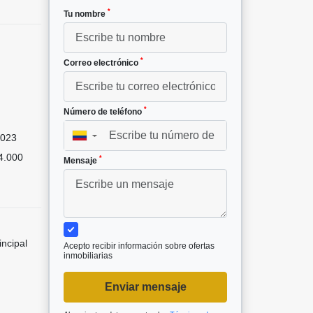
*
Tu nombre
*
Correo electrónico
²
*
Número de teléfono
023
▼
4.000
*
Mensaje
incipal
Acepto recibir información sobre ofertas
inmobiliarias
Enviar mensaje