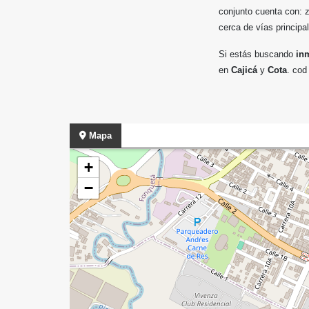
conjunto cuenta con: z
cerca de vías principa
Si estás buscando
inm
en
Cajicá
y
Cota
. co
Mapa
+
−