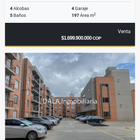
4
Alcobas
4
Garaje
2
5
Baños
197
Área m
Venta
$1.699.900.000
COP