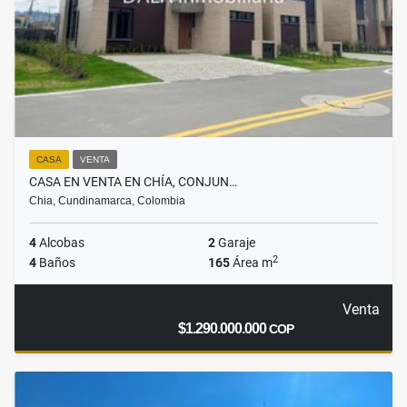
CASA
VENTA
CASA EN VENTA EN CHÍA, CONJUN…
Chia, Cundinamarca, Colombia
4
Alcobas
2
Garaje
2
4
Baños
165
Área m
Venta
$1.290.000.000
COP