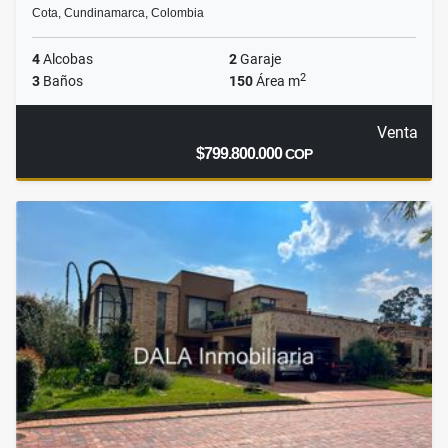
Cota, Cundinamarca, Colombia
4
Alcobas
2
Garaje
2
3
Baños
150
Área m
Venta
$799.800.000
COP