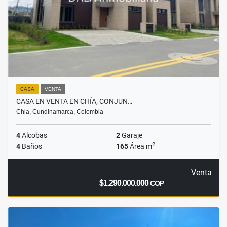
CASA
VENTA
CASA EN VENTA EN CHÍA, CONJUN…
Chia, Cundinamarca, Colombia
4
Alcobas
2
Garaje
2
4
Baños
165
Área m
Venta
$1.290.000.000
COP