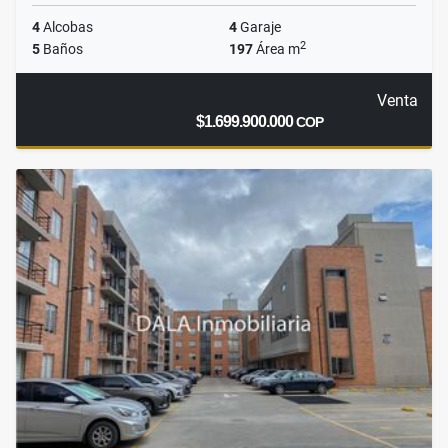
4
Alcobas
4
Garaje
2
5
Baños
197
Área m
Venta
$1.699.900.000
COP