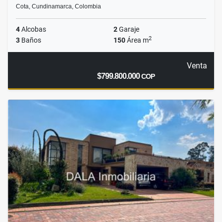
Cota, Cundinamarca, Colombia
4
Alcobas
2
Garaje
2
3
Baños
150
Área m
Venta
$799.800.000
COP