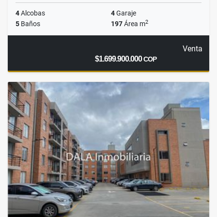
4
Alcobas
4
Garaje
2
5
Baños
197
Área m
Venta
$1.699.900.000
COP