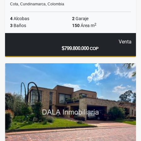
Cota, Cundinamarca, Colombia
4
Alcobas
2
Garaje
2
3
Baños
150
Área m
Venta
$799.800.000
COP