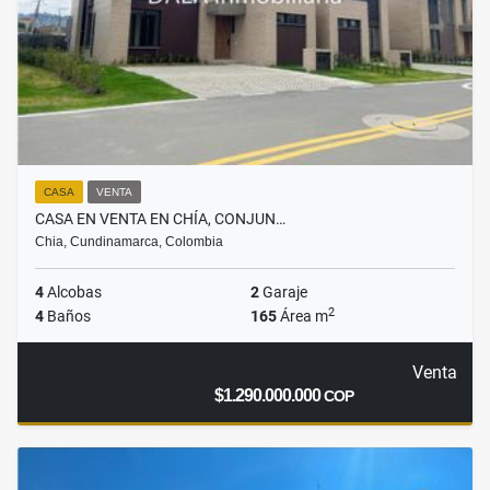
CASA
VENTA
CASA EN VENTA EN CHÍA, CONJUN…
Chia, Cundinamarca, Colombia
4
Alcobas
2
Garaje
2
4
Baños
165
Área m
Venta
$1.290.000.000
COP