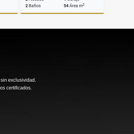
2
2
Baños
54
Área m
Venta
Venta
$329.900.000
sin exclusividad.
 certificados.