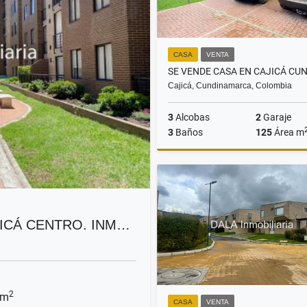
CASA
VENTA
Cajicá, Cundinamarca, Colombia
3
Alcobas
2
Garaje
3
Baños
125
Área m
$979.900.000
ICÁ CENTRO. INM…
2
 m
CASA
VENTA