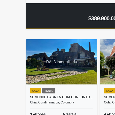
$389.900.0
CASA
VENTA
CASA
SE VENDE CASA EN CHIA CONJUNTO GRANJAS DE LA BALSA, INMOBILIARIAS CHÍA
Chia, Cundinamarca, Colombia
Cota, C
3
Alcobas
6
Garaje
4
Alco