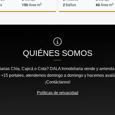
2
2
s
150
Área m
2
Baños
60
Área m
Venta
$799.800.000
$339.900.000
QUIÉNES SOMOS
arias Chía, Cajicá o Cota? DALA Inmobiliaria vende y arrienda 
 +15 portales, atendemos domingo a domingo y hacemos avalúos
¡Contáctanos!
Políticas de privacidad