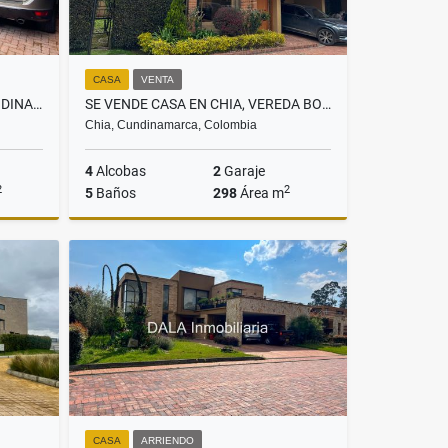
CASA
VENTA
SE VENDE CASA EN CAJICÁ CUNDINAMARCA. INMOBILIARIAS CAJICÁ
SE VENDE CASA EN CHIA, VEREDA BOJACA. INMOBILIARIAS CHÍA
Chia, Cundinamarca, Colombia
4
Alcobas
2
Garaje
2
2
5
Baños
298
Área m
Venta
Venta
$999.900.000
CASA
ARRIENDO