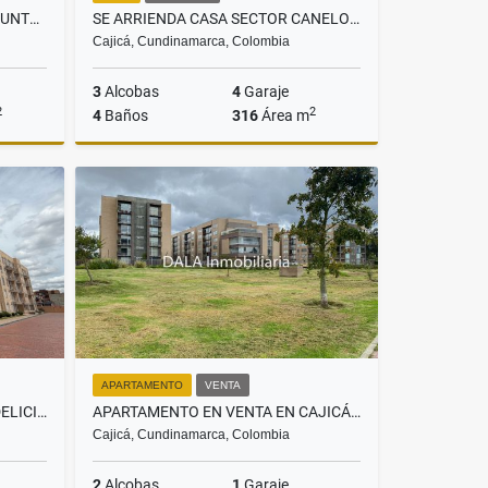
SE VENDE CASA EN COTA, CONJUNTO PALO DE AGUA, INMOBILIARIAS COTA
SE ARRIENDA CASA SECTOR CANELON EN CAJICA
Cajicá, Cundinamarca, Colombia
3
Alcobas
4
Garaje
2
2
4
Baños
316
Área m
Venta
Arriendo
$11.000.000
APARTAMENTO
VENTA
SE VENDE APARTAMENTO SEC DELICIAS EN CHIA. INMOBILIARIAS CHÍA
APARTAMENTO EN VENTA EN CAJICÁ RESERVA DEL LAGO. INMOBILIARIAS CAJICÁ
Cajicá, Cundinamarca, Colombia
2
Alcobas
1
Garaje