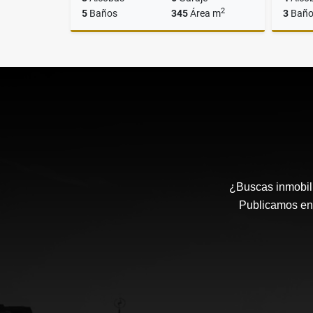
2
5
Baños
345
Área m
3
Baño
Venta
$3.099.800.000
¿Buscas inmobili
Publicamos en