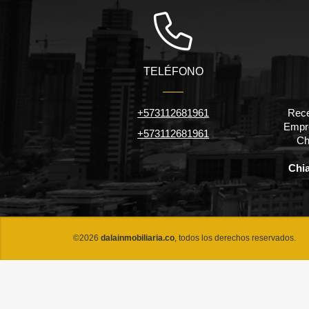
TELÉFONO
+573112681961
Rece
Empre
+573112681961
Ch
Chi
©2026
dalainmobiliaria.co
, todos los derechos reservados.