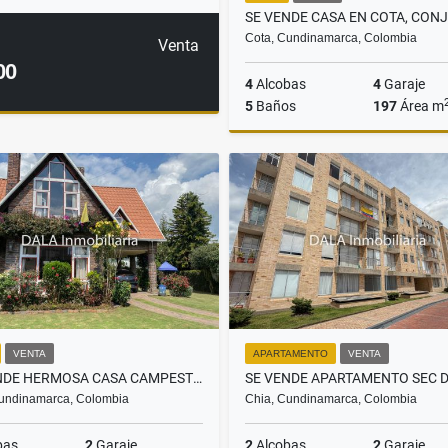
Cota, Cundinamarca, Colombia
Venta
00
4
Alcobas
4
Garaje
5
Baños
197
Área m
$1.699.900.000
VENTA
APARTAMENTO
VENTA
SE VENDE HERMOSA CASA CAMPESTRE EN COTA. INMOBILIARIAS COTA
undinamarca, Colombia
Chia, Cundinamarca, Colombia
bas
2
Garaje
2
Alcobas
2
Garaje