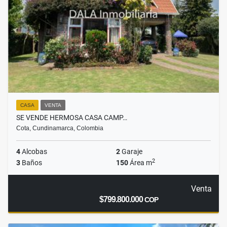
CASA
VENTA
SE VENDE HERMOSA CASA CAMP…
Cota, Cundinamarca, Colombia
4
Alcobas
2
Garaje
2
3
Baños
150
Área m
Venta
$799.800.000
COP