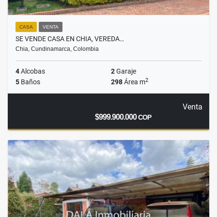
CASA
VENTA
SE VENDE CASA EN CHIA, VEREDA…
Chia, Cundinamarca, Colombia
4
Alcobas
2
Garaje
2
5
Baños
298
Área m
Venta
$999.900.000
COP