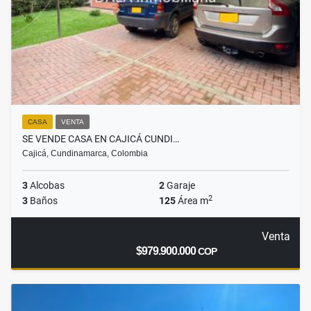
CASA
VENTA
SE VENDE CASA EN CAJICÁ CUNDI…
Cajicá, Cundinamarca, Colombia
3
Alcobas
2
Garaje
2
3
Baños
125
Área m
Venta
$979.900.000
COP