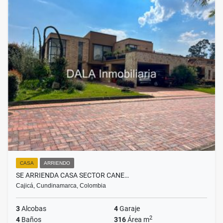
CASA
ARRIENDO
SE ARRIENDA CASA SECTOR CANE…
Cajicá, Cundinamarca, Colombia
3
Alcobas
4
Garaje
2
4
Baños
316
Área m