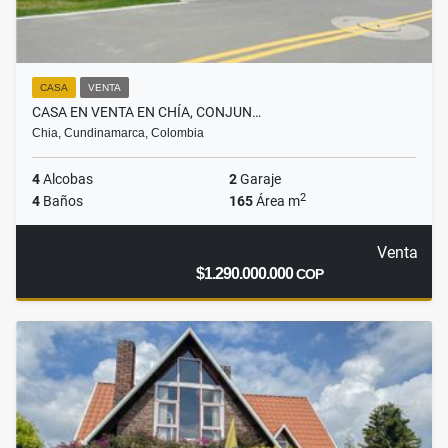
CASA
VENTA
CASA EN VENTA EN CHÍA, CONJUN…
Chia, Cundinamarca, Colombia
4
Alcobas
2
Garaje
2
4
Baños
165
Área m
Venta
$1.290.000.000
COP