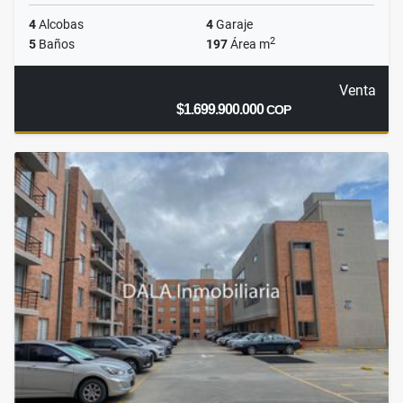
4
Alcobas
4
Garaje
2
5
Baños
197
Área m
Venta
$1.699.900.000
COP