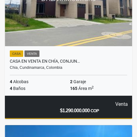
CASA
VENTA
CASA EN VENTA EN CHÍA, CONJUN…
Chia, Cundinamarca, Colombia
4
Alcobas
2
Garaje
2
4
Baños
165
Área m
Venta
$1.290.000.000
COP