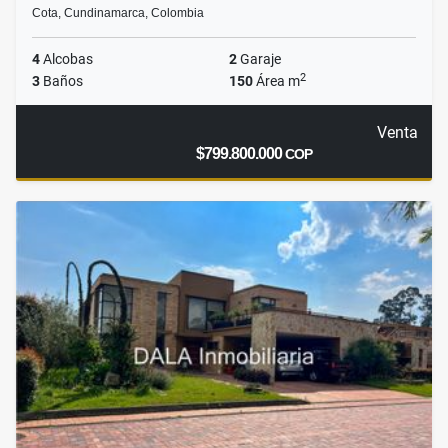
Cota, Cundinamarca, Colombia
4
Alcobas
2
Garaje
2
3
Baños
150
Área m
Venta
$799.800.000
COP