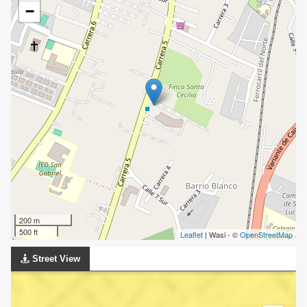
−
200 m
500 ft
Leaflet
| Wasi - ©
OpenStreetMap
Street View