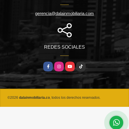
gerencia@dalainmobiliaria.com
REDES SOCIALES
Facebook
Instagram
YouTube
TikTok
©2026
dalainmobiliaria.co
, todos los derechos reservados.