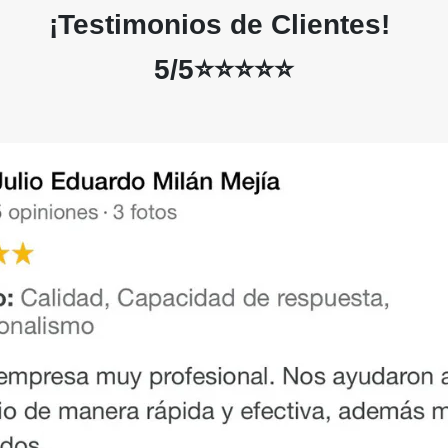
¡Testimonios de Clientes!
5/5⭐⭐⭐⭐⭐