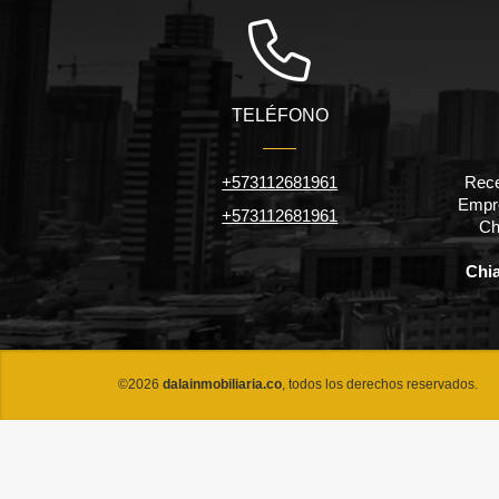
TELÉFONO
+573112681961
Rece
Empre
+573112681961
Ch
Chi
©2026
dalainmobiliaria.co
, todos los derechos reservados.