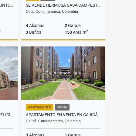
CASA EN VENTA EN CHÍA, CONJUNTO, HACIENDA SAMARIA, INMOBILIARIAS CHÍA
SE VENDE HERMOSA CASA CAMPESTRE EN COTA. INMOBILIARIAS COTA
Cota, Cundinamarca, Colombia
4
Alcobas
2
Garaje
2
2
3
Baños
150
Área m
Venta
Venta
$799.800.000
APARTAMENTO
VENTA
SE VENDE APARTAMENTO SEC DELICIAS EN CHIA. INMOBILIARIAS CHÍA
APARTAMENTO EN VENTA EN CAJICÁ CENTRO. INMOBILIARIAS CAJICÁ
Cajicá, Cundinamarca, Colombia
3
Alcobas
1
Garaje