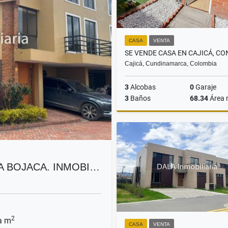
CASA
VENTA
Cajicá, Cundinamarca, Colombia
3
Alcobas
0
Garaje
3
Baños
68.34
Área
$259.600.000
A BOJACA. INMOBI…
2
a m
CASA
VENTA