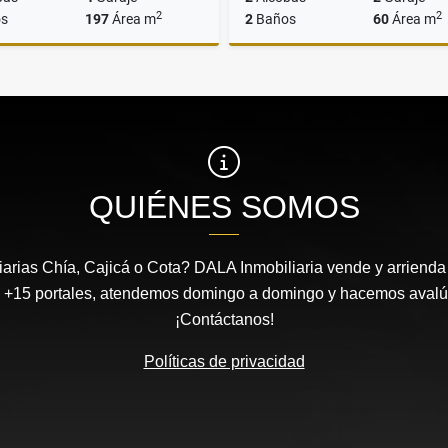
2
2
s
197
Área m
2
Baños
60
Área m
Venta
$1.699.900.000
$339.900.000
QUIÉNES SOMOS
arias Chía, Cajicá o Cota? DALA Inmobiliaria vende y arrienda 
 +15 portales, atendemos domingo a domingo y hacemos avalúos
¡Contáctanos!
Políticas de privacidad