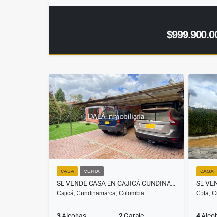
$999.900.0
CASA
VENTA
CASA
SE VENDE CASA EN CAJICÁ CUNDINAMARCA. INMOBILIARIAS CAJICÁ
Cajicá, Cundinamarca, Colombia
Cota, C
3
Alcobas
2
Garaje
4
Alco