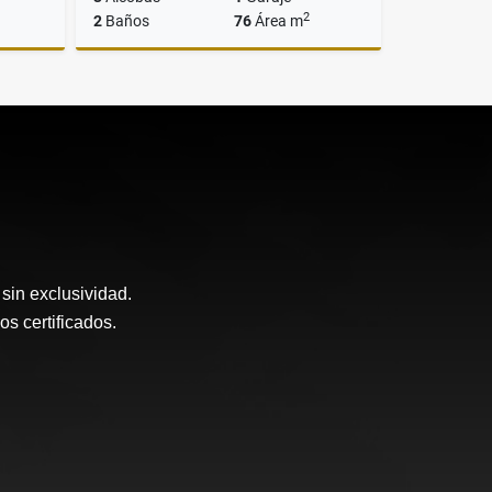
2
2
Baños
76
Área m
Venta
Venta
$389.900.000
sin exclusividad.
 certificados.