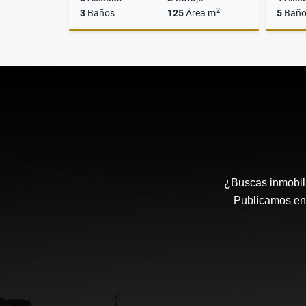
2
3
Baños
125
Área m
5
Baño
Venta
$979.900.000
¿Buscas inmobili
Publicamos en