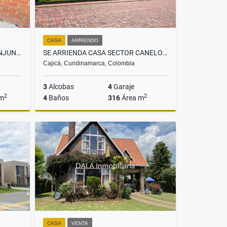
CASA
ARRIENDO
SE VENDE CASA EN CAJICÁ, CONJUNTO CANDELARIA 1
SE ARRIENDA CASA SECTOR CANELON EN CAJICA
Cajicá, Cundinamarca, Colombia
3
Alcobas
4
Garaje
2
2
 m
4
Baños
316
Área m
Venta
Arriendo
$11.000.000
CASA
VENTA