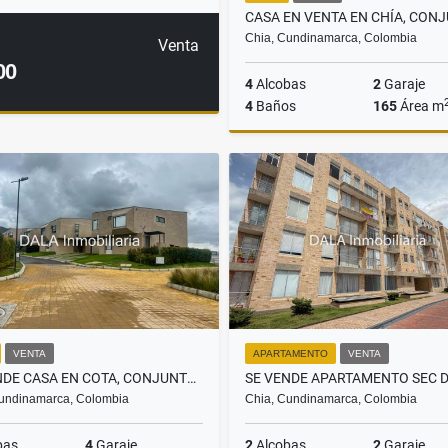
Chia, Cundinamarca, Colombia
Venta
00
4
Alcobas
2
Garaje
4
Baños
165
Área m
$1.290.000.000
VENTA
APARTAMENTO
VENTA
SE VENDE CASA EN COTA, CONJUNTO PALO DE AGUA, INMOBILIARIAS COTA
undinamarca, Colombia
Chia, Cundinamarca, Colombia
bas
4
Garaje
2
Alcobas
2
Garaje