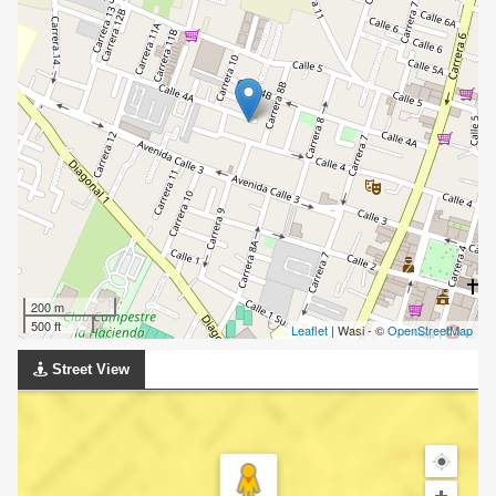
200 m
500 ft
Leaflet
| Wasi - ©
OpenStreetMap
Street View