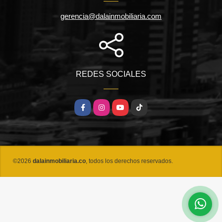
gerencia@dalainmobiliaria.com
REDES SOCIALES
Facebook
Instagram
YouTube
TikTok
©2026
dalainmobiliaria.co
, todos los derechos reservados.