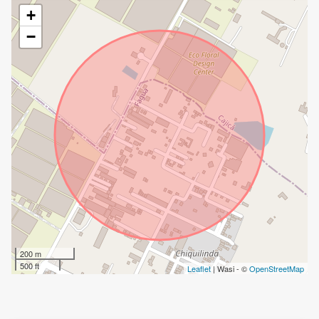
+
−
200 m
500 ft
Leaflet
| Wasi - ©
OpenStreetMap