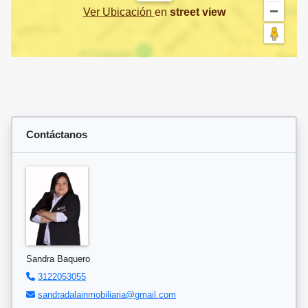
Ver Ubicación
en
street view
Contáctanos
Sandra Baquero
3122053055
sandradalainmobiliaria@gmail.com