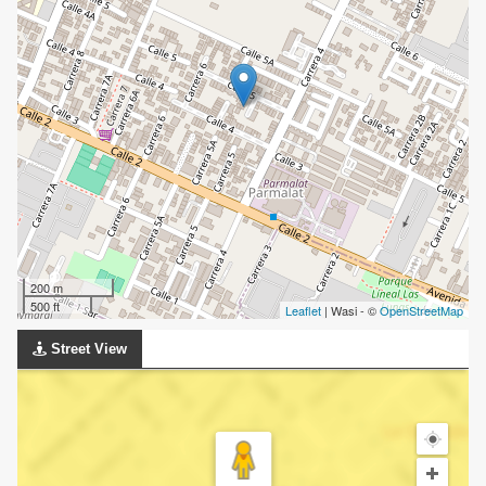
200 m
500 ft
Leaflet
| Wasi - ©
OpenStreetMap
Street View