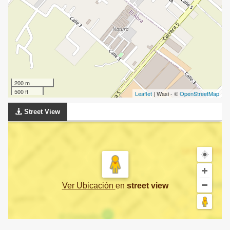
200 m
500 ft
Leaflet
| Wasi - ©
OpenStreetMap
Street View
Ver Ubicación
en
street view