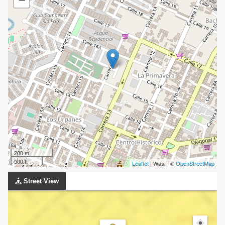
200 m
500 ft
Leaflet
| Wasi - ©
OpenStreetMap
Street View