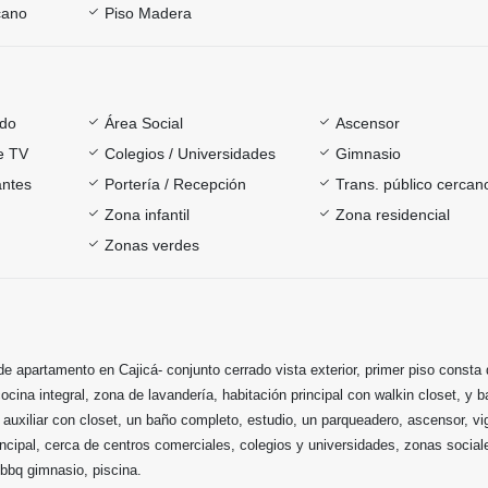
cano
Piso Madera
ado
Área Social
Ascensor
e TV
Colegios / Universidades
Gimnasio
antes
Portería / Recepción
Trans. público cercan
Zona infantil
Zona residencial
Zonas verdes
e apartamento en Cajicá- conjunto cerrado vista exterior, primer piso consta 
cina integral, zona de lavandería, habitación principal con walkin closet, y 
 auxiliar con closet, un baño completo, estudio, un parqueadero, ascensor, vi
incipal, cerca de centros comerciales, colegios y universidades, zonas social
, bbq gimnasio, piscina.