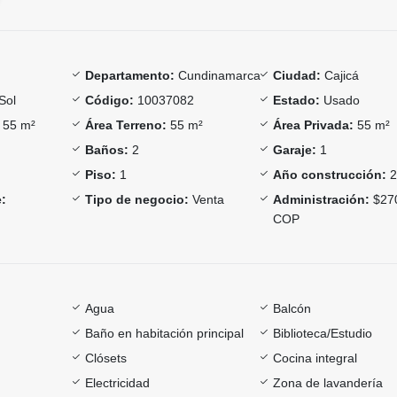
Departamento:
Cundinamarca
Ciudad:
Cajicá
Sol
Código:
10037082
Estado:
Usado
55 m²
Área Terreno:
55 m²
Área Privada:
55 m²
Baños:
2
Garaje:
1
Piso:
1
Año construcción:
2
:
Tipo de negocio:
Venta
Administración:
$27
COP
Agua
Balcón
Baño en habitación principal
Biblioteca/Estudio
Clósets
Cocina integral
Electricidad
Zona de lavandería