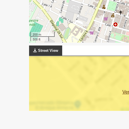
200 m
500 ft
Street View
Ve