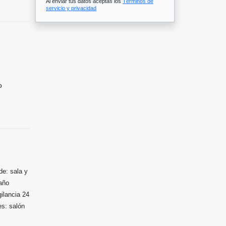
Al enviar tus datos aceptas los
Términos de
servicio y privacidad
o
de: sala y
baño
gilancia 24
es: salón