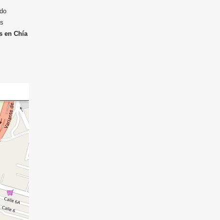
odo
ás
 en Chía