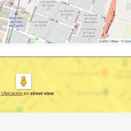
Leaflet
| Wasi - ©
Ope
r Ubicación
en
street view