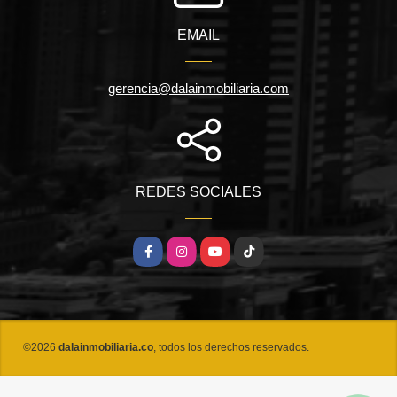
EMAIL
gerencia@dalainmobiliaria.com
REDES SOCIALES
Facebook
Instagram
YouTube
TikTok
©2026
dalainmobiliaria.co
, todos los derechos reservados.