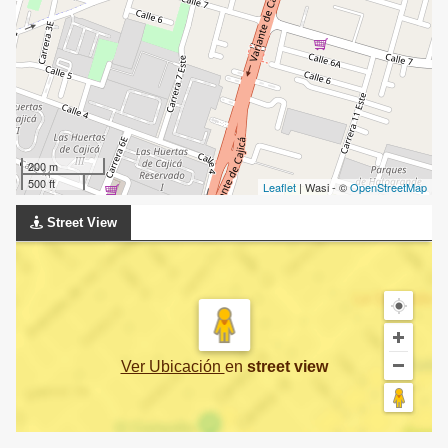
200 m
500 ft
Leaflet
| Wasi - ©
OpenStreetMap
Street View
Ver Ubicación
en
street view