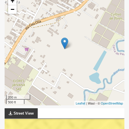
+
−
200 m
500 ft
Leaflet
| Wasi - ©
OpenStreetMap
Street View