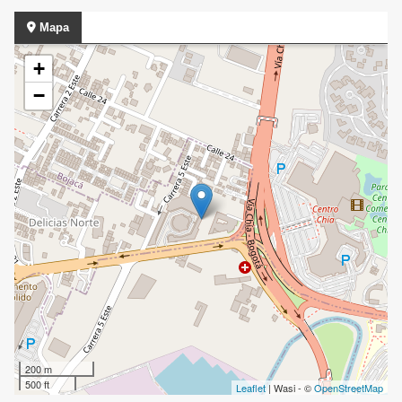
Mapa
+
−
200 m
500 ft
Leaflet
| Wasi - ©
OpenStreetMap