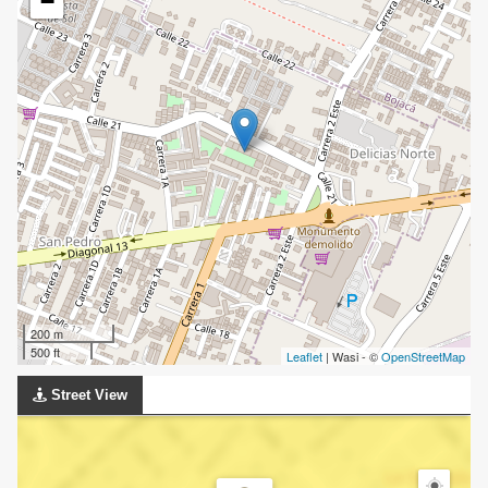
−
200 m
500 ft
Leaflet
| Wasi - ©
OpenStreetMap
Street View