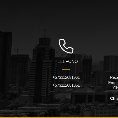
TELÉFONO
+573112681961
Rece
Empre
+573112681961
Ch
Chi