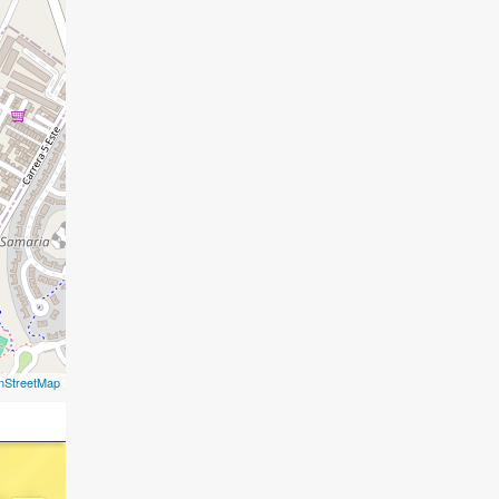
nStreetMap