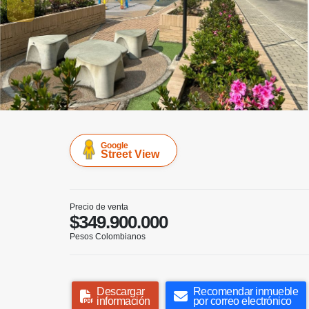
Google
Street View
Precio de venta
$349.900.000
Pesos Colombianos
Descargar
Recomendar inmueble
información
por correo electrónico