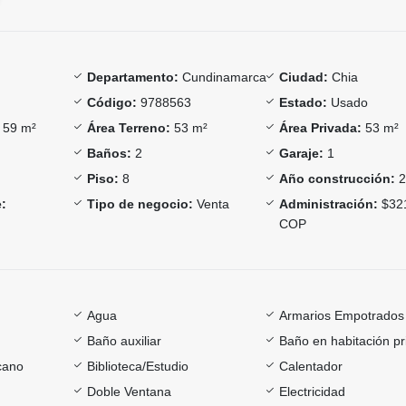
Departamento:
Cundinamarca
Ciudad:
Chia
Código:
9788563
Estado:
Usado
59 m²
Área Terreno:
53 m²
Área Privada:
53 m²
Baños:
2
Garaje:
1
Piso:
8
Año construcción:
2
:
Tipo de negocio:
Venta
Administración:
$32
COP
Agua
Armarios Empotrados
Baño auxiliar
Baño en habitación pr
cano
Biblioteca/Estudio
Calentador
Doble Ventana
Electricidad