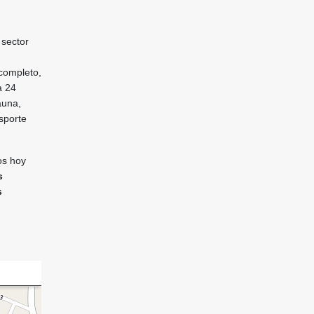
 sector
 completo,
a 24
auna,
sporte
os hoy
s
s