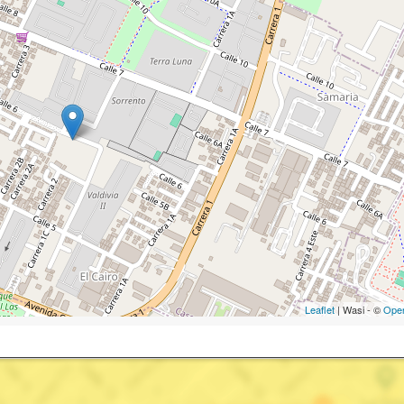
Leaflet
| Wasi - ©
Ope