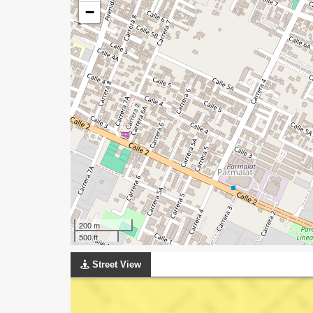
−
200 m
500 ft
Street View