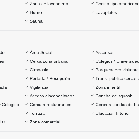
Zona de lavandería
Cocina tipo american
Horno
Lavaplatos
Sauna
ado
Área Social
Ascensor
es
Cerca zona urbana
Colegios / Universida
Gimnasio
Parqueadero visitante
Portería / Recepción
Trans. público cercan
rada
Vigilancia
Zona infantil
Acceso discapacitados
Cancha de squash
y Colegios
Cerca a restaurantes
Cerca a tiendas de ba
Terraza
Ubicación Interior
iar
Zona comercial