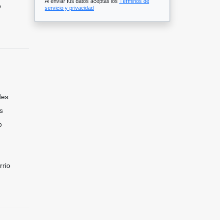
Al enviar tus datos aceptas los
Términos de
o
servicio y privacidad
des
s
o
rrio