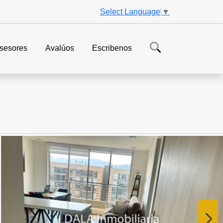
Select Language
▼
sesores
Avalúos
Escribenos