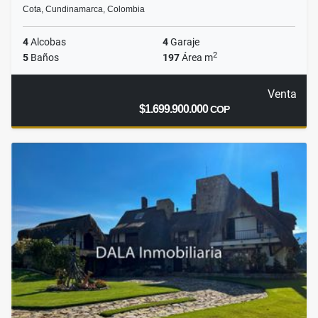
Cota, Cundinamarca, Colombia
4
Alcobas
4
Garaje
2
5
Baños
197
Área m
Venta
$1.699.900.000
COP