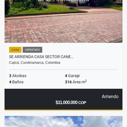
CASA
ARRIENDO
SE ARRIENDA CASA SECTOR CANE…
Cajicá, Cundinamarca, Colombia
3
Alcobas
4
Garaje
2
4
Baños
316
Área m
Arriendo
$11.000.000
COP