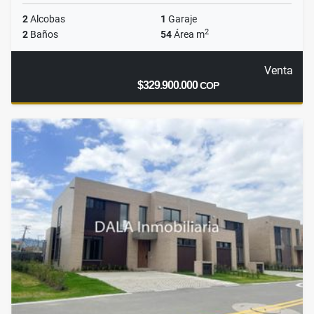
2
Alcobas
1
Garaje
2
2
Baños
54
Área m
Venta
$329.900.000
COP