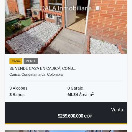
CASA
VENTA
SE VENDE CASA EN CAJICÁ, CONJ…
Cajicá, Cundinamarca, Colombia
3
Alcobas
0
Garaje
2
3
Baños
68.34
Área m
Venta
$259.600.000
COP