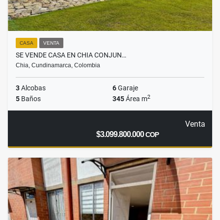
CASA
VENTA
SE VENDE CASA EN CHIA CONJUN…
Chia, Cundinamarca, Colombia
3
Alcobas
6
Garaje
2
5
Baños
345
Área m
Venta
$3.099.800.000
COP