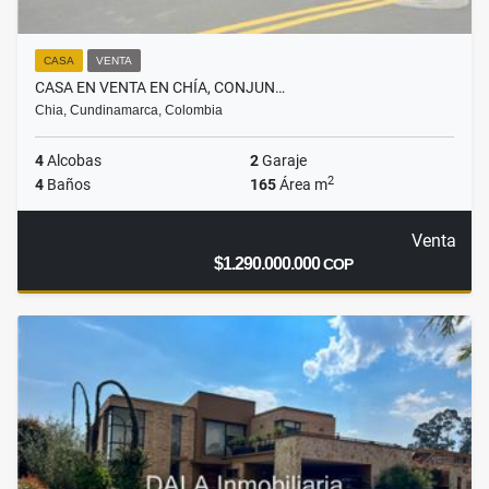
CASA
VENTA
CASA EN VENTA EN CHÍA, CONJUN…
Chia, Cundinamarca, Colombia
4
Alcobas
2
Garaje
2
4
Baños
165
Área m
Venta
$1.290.000.000
COP