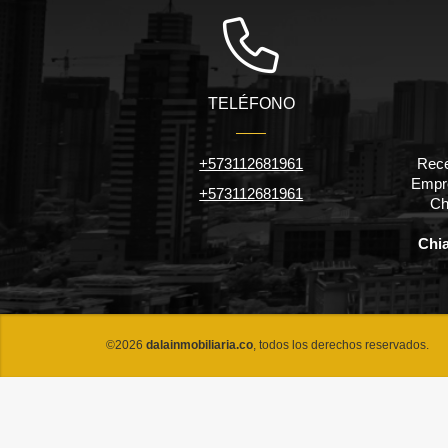
TELÉFONO
+573112681961
Rece
Empre
+573112681961
Ch
Chi
©2026
dalainmobiliaria.co
, todos los derechos reservados.