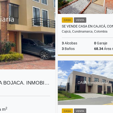
CASA
VENTA
Cajicá, Cundinamarca, Colombia
3
Alcobas
0
Garaje
3
Baños
68.34
Área
$259.600.000
A BOJACA. INMOBI…
2
a m
CASA
VENTA