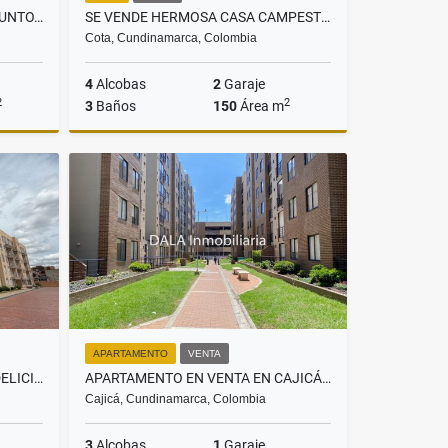
CASA EN VENTA EN CHÍA, CONJUNTO, HACIENDA SAMARIA, INMOBILIARIAS CHÍA
SE VENDE HERMOSA CASA CAMPESTRE EN COTA. INMOBILIARIAS COTA
Cota, Cundinamarca, Colombia
4
Alcobas
2
Garaje
2
2
3
Baños
150
Área m
Venta
Venta
$799.800.000
APARTAMENTO
VENTA
SE VENDE APARTAMENTO SEC DELICIAS EN CHIA. INMOBILIARIAS CHÍA
APARTAMENTO EN VENTA EN CAJICÁ CENTRO. INMOBILIARIAS CAJICÁ
Cajicá, Cundinamarca, Colombia
3
Alcobas
1
Garaje