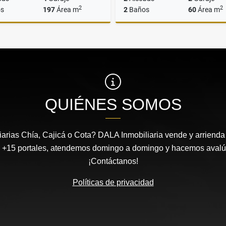
2
2
s
197
Área m
2
Baños
60
Área m
Venta
$1.699.900.000
$339.900.000
QUIÉNES SOMOS
arias Chía, Cajicá o Cota? DALA Inmobiliaria vende y arrienda 
 +15 portales, atendemos domingo a domingo y hacemos avalúos
¡Contáctanos!
Políticas de privacidad