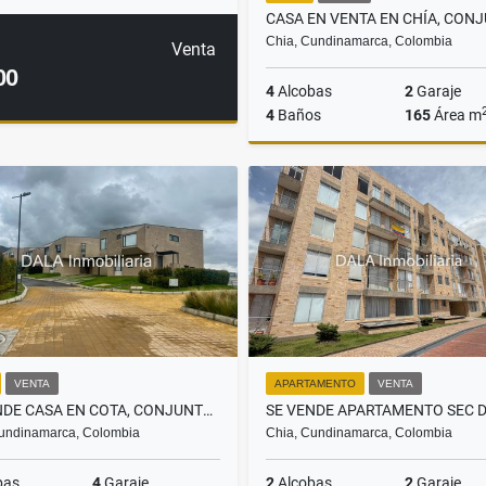
Chia, Cundinamarca, Colombia
Venta
00
4
Alcobas
2
Garaje
4
Baños
165
Área m
$1.290.000.000
VENTA
APARTAMENTO
VENTA
SE VENDE CASA EN COTA, CONJUNTO PALO DE AGUA, INMOBILIARIAS COTA
undinamarca, Colombia
Chia, Cundinamarca, Colombia
bas
4
Garaje
2
Alcobas
2
Garaje