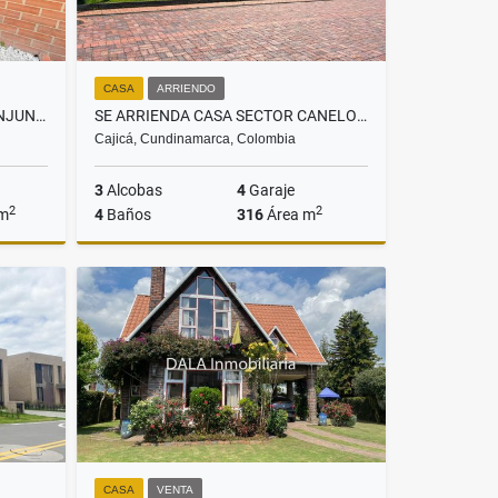
CASA
ARRIENDO
SE VENDE CASA EN CAJICÁ, CONJUNTO CANDELARIA 1
SE ARRIENDA CASA SECTOR CANELON EN CAJICA
Cajicá, Cundinamarca, Colombia
3
Alcobas
4
Garaje
2
2
 m
4
Baños
316
Área m
Venta
Arriendo
$11.000.000
CASA
VENTA