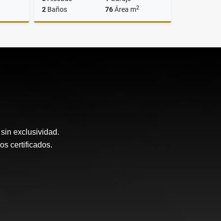
2
2
Baños
76
Área m
Venta
Venta
$389.900.000
sin exclusividad.
 certificados.