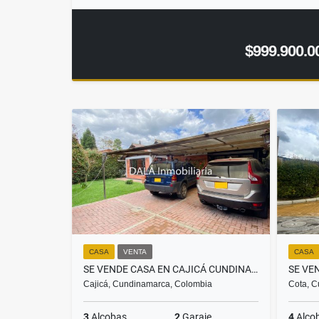
$999.900.0
CASA
VENTA
CASA
SE VENDE CASA EN CAJICÁ CUNDINAMARCA. INMOBILIARIAS CAJICÁ
Cajicá, Cundinamarca, Colombia
Cota, C
3
Alcobas
2
Garaje
4
Alco