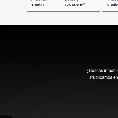
2
3
Baños
125
Área m
5
Baño
Venta
$979.900.000
¿Buscas inmobili
Publicamos en