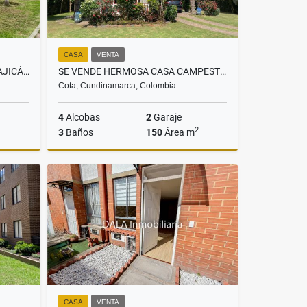
CASA
VENTA
APARTAMENTO EN VENTA EN CAJICÁ RESERVA DEL LAGO. INMOBILIARIAS CAJICÁ
SE VENDE HERMOSA CASA CAMPESTRE EN COTA. INMOBILIARIAS COTA
Cota, Cundinamarca, Colombia
4
Alcobas
2
Garaje
2
3
Baños
150
Área m
Venta
Venta
$799.800.000
CASA
VENTA