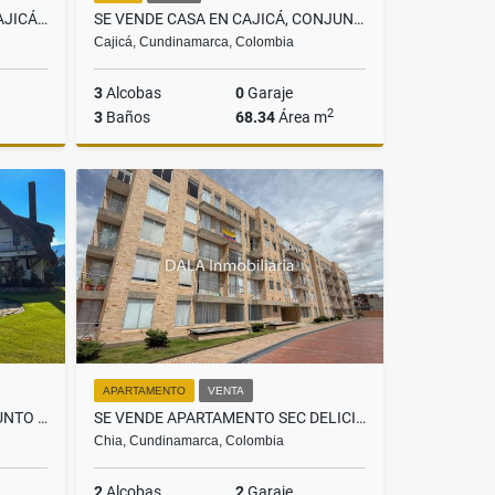
APARTAMENTO EN VENTA EN CAJICÁ CENTRO. INMOBILIARIAS CAJICÁ
SE VENDE CASA EN CAJICÁ, CONJUNTO CANDELARIA 1
Cajicá, Cundinamarca, Colombia
3
Alcobas
0
Garaje
2
3
Baños
68.34
Área m
Venta
Venta
$259.600.000
APARTAMENTO
VENTA
SE VENDE CASA EN CHIA CONJUNTO GRANJAS DE LA BALSA, INMOBILIARIAS CHÍA
SE VENDE APARTAMENTO SEC DELICIAS EN CHIA. INMOBILIARIAS CHÍA
Chia, Cundinamarca, Colombia
2
Alcobas
2
Garaje