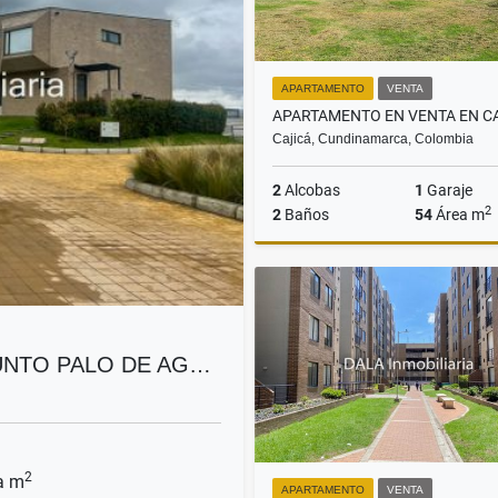
APARTAMENTO
VENTA
Cajicá, Cundinamarca, Colombia
2
Alcobas
1
Garaje
2
2
Baños
54
Área m
$329.900.000
UNTO PALO DE AG…
2
a m
APARTAMENTO
VENTA