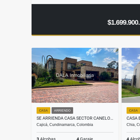
$1.699.900
CASA
ARRIENDO
CASA
SE ARRIENDA CASA SECTOR CANELON EN CAJICA
Cajicá, Cundinamarca, Colombia
Chia, C
3
Alcobas
4
Garaje
4
Alco