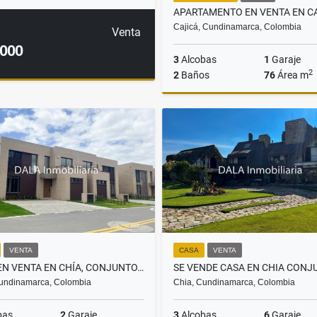
Cajicá, Cundinamarca, Colombia
Venta
.000
3
Alcobas
1
Garaje
2
2
Baños
76
Área m
$389.900.000
VENTA
CASA
VENTA
CASA EN VENTA EN CHÍA, CONJUNTO, HACIENDA SAMARIA, INMOBILIARIAS CHÍA
undinamarca, Colombia
Chia, Cundinamarca, Colombia
bas
2
Garaje
3
Alcobas
6
Garaje