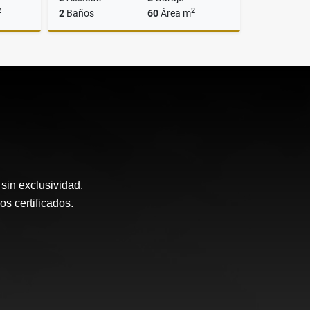
2
2
2
Baños
60
Área m
Venta
Venta
$339.900.000
sin exclusividad.
 certificados.