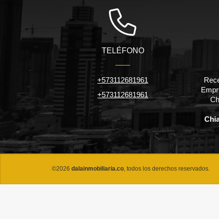
TELÉFONO
+573112681961
Rece
Empre
+573112681961
Ch
Chi
©2026
dalainmobiliaria.co
, todos los derechos reservados.