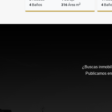
2
4
Baños
316
Área m
4
Baño
Arriendo
$11.000.000
¿Buscas inmobili
Publicamos en