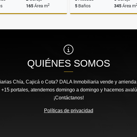
2
s
165
Área m
5
Baños
345
Área m
Venta
$1.290.000.000
$3.099.800.000
QUIÉNES SOMOS
arias Chía, Cajicá o Cota? DALA Inmobiliaria vende y arrienda 
 +15 portales, atendemos domingo a domingo y hacemos avalúos
¡Contáctanos!
Políticas de privacidad