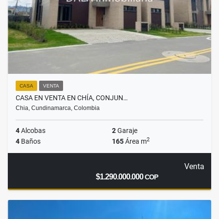
CASA
VENTA
CASA EN VENTA EN CHÍA, CONJUN…
Chia, Cundinamarca, Colombia
4
Alcobas
2
Garaje
2
4
Baños
165
Área m
Venta
$1.290.000.000
COP