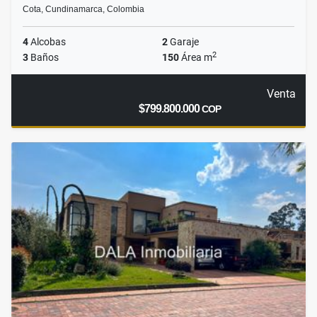
Cota, Cundinamarca, Colombia
4
Alcobas
2
Garaje
2
3
Baños
150
Área m
Venta
$799.800.000
COP