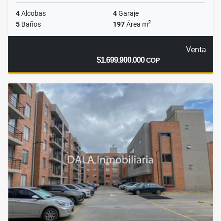
4
Alcobas
4
Garaje
2
5
Baños
197
Área m
Venta
$1.699.900.000
COP