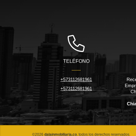
TELÉFONO
+573112681961
Rece
Empre
+573112681961
Ch
Chi
©2026
dalainmobiliaria.co
, todos los derechos reservados.