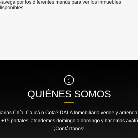
Navega por los diferentes menús para ver los inmuebles
disponibles
QUIÉNES SOMOS
arias Chía, Cajicá o Cota? DALA Inmobiliaria vende y arrienda 
 +15 portales, atendemos domingo a domingo y hacemos avalúos
¡Contáctanos!