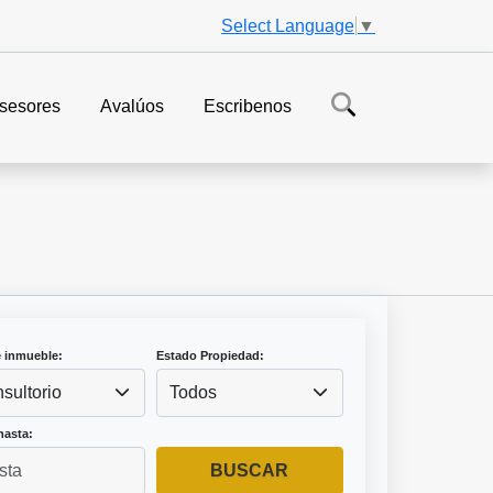
Select Language
▼
sesores
Avalúos
Escribenos
e inmueble:
Estado Propiedad:
sultorio
Todos
hasta:
BUSCAR