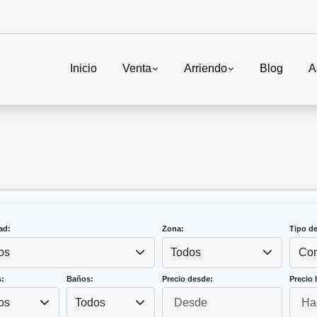
Inicio
Venta
Arriendo
Blog
A
ad:
Zona:
Tipo d
os
Todos
Con
:
Baños:
Precio desde:
Precio 
os
Todos